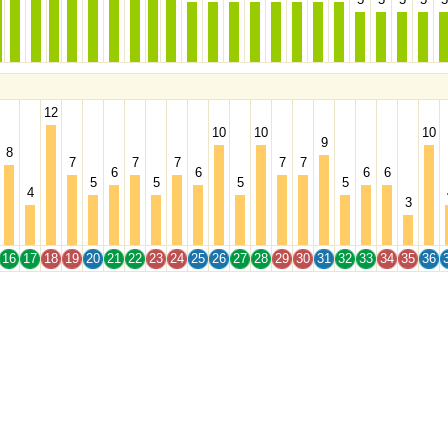
12
10
10
10
9
8
7
7
7
7
7
6
6
6
6
5
5
5
5
4
3
16
17
18
19
20
21
22
23
24
25
26
27
28
29
30
31
32
33
34
35
36