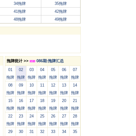
34拖牌
35拖牌
41拖牌
42拖牌
48拖牌
49拖牌
拖牌统计 >>
086期:拖牌汇总
01
02
03
04
05
06
07
拖牌
拖牌
拖牌
拖牌
拖牌
拖牌
拖牌
08
09
10
11
12
13
14
拖牌
拖牌
拖牌
拖牌
拖牌
拖牌
拖牌
15
16
17
18
19
20
21
拖牌
拖牌
拖牌
拖牌
拖牌
拖牌
拖牌
22
23
24
25
26
27
28
拖牌
拖牌
拖牌
拖牌
拖牌
拖牌
拖牌
29
30
31
32
33
34
35