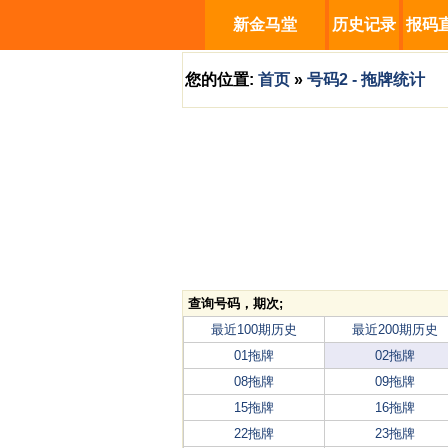
新金马堂
历史记录
报码
您的位置:
首页
»
号码2 - 拖牌统计
查询号码，期次;
最近100期历史
最近200期历史
01拖牌
02拖牌
08拖牌
09拖牌
15拖牌
16拖牌
22拖牌
23拖牌