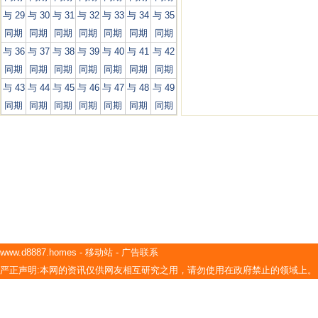
与 29
与 30
与 31
与 32
与 33
与 34
与 35
同期
同期
同期
同期
同期
同期
同期
与 36
与 37
与 38
与 39
与 40
与 41
与 42
同期
同期
同期
同期
同期
同期
同期
与 43
与 44
与 45
与 46
与 47
与 48
与 49
同期
同期
同期
同期
同期
同期
同期
www.d8887.homes
-
移动站
-
广告联系
严正声明:本网的资讯仅供网友相互研究之用，请勿使用在政府禁止的领域上。