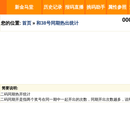
新金马堂
历史记录
报码直播
挑码助手
属性参照
00
您的位置:
首页
»
和38号同期热出统计
简要说明:
二码同期热开统计
二码同期开是指两个奖号在同一期中一起开出的次数，同期开出次数越多，说