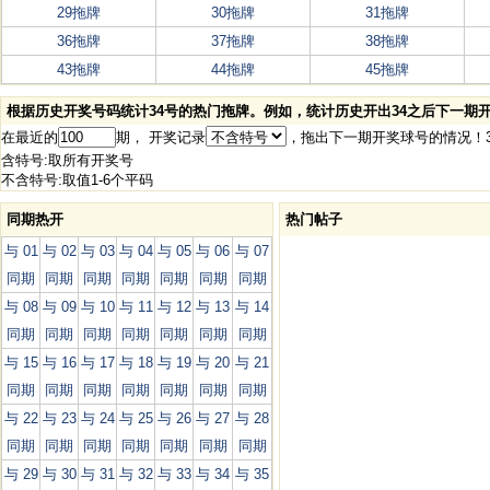
29拖牌
30拖牌
31拖牌
36拖牌
37拖牌
38拖牌
43拖牌
44拖牌
45拖牌
根据历史开奖号码统计34号的热门拖牌。例如，统计历史开出34之后下一期
在最近的
期， 开奖记录
，拖出下一期开奖球号的情况！3
含特号:取所有开奖号
不含特号:取值1-6个平码
同期热开
热门帖子
与 01
与 02
与 03
与 04
与 05
与 06
与 07
同期
同期
同期
同期
同期
同期
同期
与 08
与 09
与 10
与 11
与 12
与 13
与 14
同期
同期
同期
同期
同期
同期
同期
与 15
与 16
与 17
与 18
与 19
与 20
与 21
同期
同期
同期
同期
同期
同期
同期
与 22
与 23
与 24
与 25
与 26
与 27
与 28
同期
同期
同期
同期
同期
同期
同期
与 29
与 30
与 31
与 32
与 33
与 34
与 35