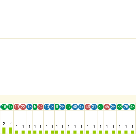
16
17
19
23
15
5
24
10
3
6
25
27
48
47
46
31
32
45
36
38
26
43
2
2
1
1
1
1
1
1
1
1
1
1
1
1
1
1
1
1
1
1
1
1