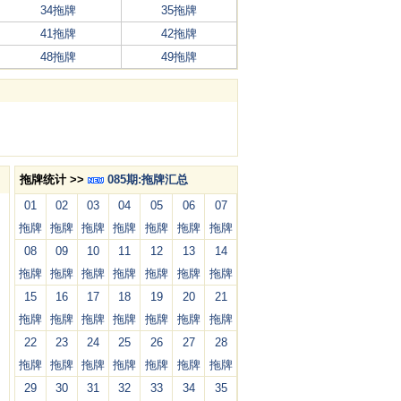
34拖牌
35拖牌
41拖牌
42拖牌
48拖牌
49拖牌
拖牌统计 >>
085期:拖牌汇总
01
02
03
04
05
06
07
拖牌
拖牌
拖牌
拖牌
拖牌
拖牌
拖牌
08
09
10
11
12
13
14
拖牌
拖牌
拖牌
拖牌
拖牌
拖牌
拖牌
15
16
17
18
19
20
21
拖牌
拖牌
拖牌
拖牌
拖牌
拖牌
拖牌
22
23
24
25
26
27
28
拖牌
拖牌
拖牌
拖牌
拖牌
拖牌
拖牌
29
30
31
32
33
34
35