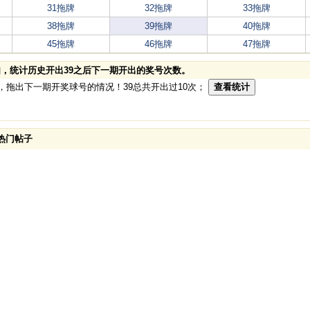
31拖牌
32拖牌
33拖牌
38拖牌
39拖牌
40拖牌
45拖牌
46拖牌
47拖牌
如，统计历史开出39之后下一期开出的奖号次数。
，拖出下一期开奖球号的情况！39总共开出过10次；
查看统计
热门帖子