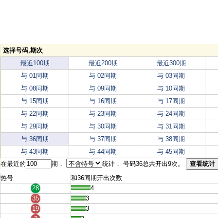
选择号码,期次
最近100期
最近200期
最近300期
与 01同期
与 02同期
与 03同期
与 08同期
与 09同期
与 10同期
与 15同期
与 16同期
与 17同期
与 22同期
与 23同期
与 24同期
与 29同期
与 30同期
与 31同期
与 36同期
与 37同期
与 38同期
与 43同期
与 44同期
与 45同期
在最近的
期，
统计， 号码36总共开出9次。
查看统计
热号
和36同期开出次数
28
4
35
3
19
3