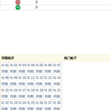
13
0
49
0
同期热开
热门帖子
与 01
与 02
与 03
与 04
与 05
与 06
与 07
同期
同期
同期
同期
同期
同期
同期
与 08
与 09
与 10
与 11
与 12
与 13
与 14
同期
同期
同期
同期
同期
同期
同期
与 15
与 16
与 17
与 18
与 19
与 20
与 21
同期
同期
同期
同期
同期
同期
同期
与 22
与 23
与 24
与 25
与 26
与 27
与 28
同期
同期
同期
同期
同期
同期
同期