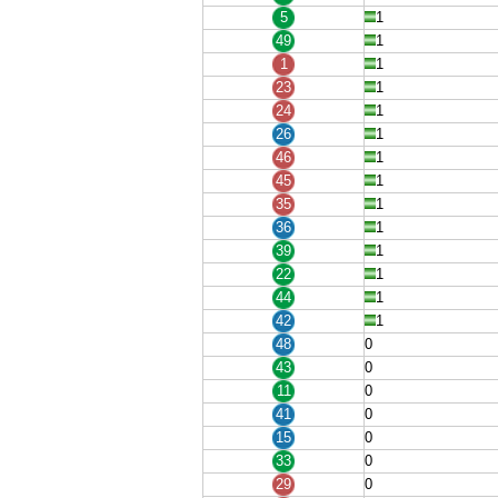
5
1
49
1
1
1
23
1
24
1
26
1
46
1
45
1
35
1
36
1
39
1
22
1
44
1
42
1
48
0
43
0
11
0
41
0
15
0
33
0
29
0