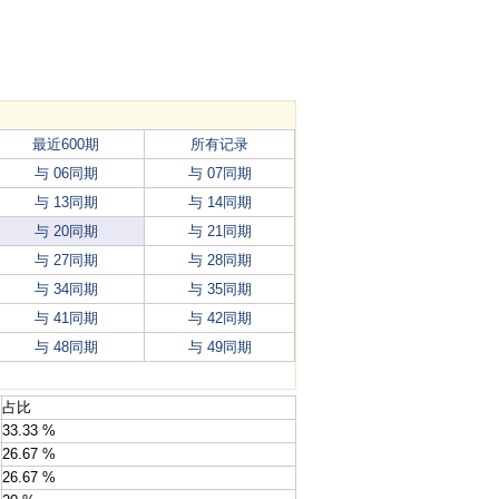
最近600期
所有记录
与 06同期
与 07同期
与 13同期
与 14同期
与 20同期
与 21同期
与 27同期
与 28同期
与 34同期
与 35同期
与 41同期
与 42同期
与 48同期
与 49同期
占比
33.33 %
26.67 %
26.67 %