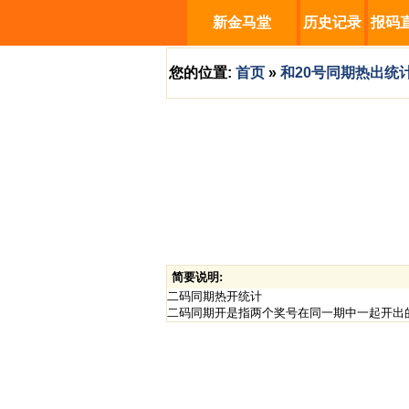
新金马堂
历史记录
报码
您的位置:
首页
»
和20号同期热出统
简要说明:
二码同期热开统计
二码同期开是指两个奖号在同一期中一起开出