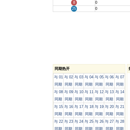
8
0
25
0
同期热开
与 01
与 02
与 03
与 04
与 05
与 06
与 07
同期
同期
同期
同期
同期
同期
同期
与 08
与 09
与 10
与 11
与 12
与 13
与 14
同期
同期
同期
同期
同期
同期
同期
与 15
与 16
与 17
与 18
与 19
与 20
与 21
同期
同期
同期
同期
同期
同期
同期
与 22
与 23
与 24
与 25
与 26
与 27
与 28
同期
同期
同期
同期
同期
同期
同期