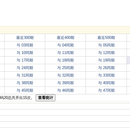
最近300期
最近400期
最近500期
与 03同期
与 04同期
与 05同期
与 10同期
与 11同期
与 12同期
与 17同期
与 18同期
与 19同期
与 24同期
与 25同期
与 26同期
与 31同期
与 32同期
与 33同期
与 38同期
与 39同期
与 40同期
与 45同期
与 46同期
与 47同期
码20总共开出15次。
查看统计