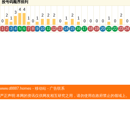
按号码顺序排列
4
4
3
2
2
2
2
2
2
1
1
1
1
1
1
0
0
0
0
0
0
0
0
0
1
2
3
4
5
6
7
8
9
10
11
12
13
14
15
16
17
18
19
20
21
22
23
24
www.d8887.homes
-
移动站
-
广告联系
严正声明:本网的资讯仅供网友相互研究之用，请勿使用在政府禁止的领域上。