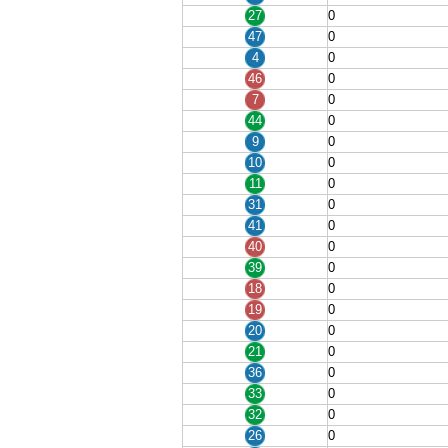
27
0
47
0
4
0
46
0
7
0
44
0
9
0
10
0
11
0
31
0
41
0
40
0
39
0
18
0
19
0
20
0
21
0
36
0
33
0
32
0
26
0