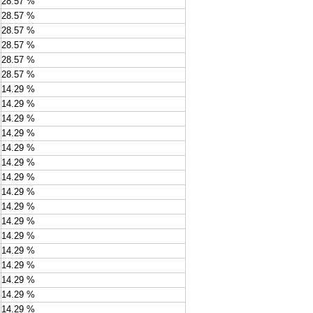
28.57 %
28.57 %
28.57 %
28.57 %
28.57 %
28.57 %
14.29 %
14.29 %
14.29 %
14.29 %
14.29 %
14.29 %
14.29 %
14.29 %
14.29 %
14.29 %
14.29 %
14.29 %
14.29 %
14.29 %
14.29 %
14.29 %