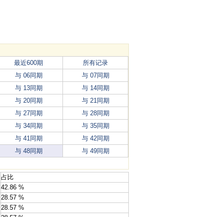
最近600期
所有记录
与 06同期
与 07同期
与 13同期
与 14同期
与 20同期
与 21同期
与 27同期
与 28同期
与 34同期
与 35同期
与 41同期
与 42同期
与 48同期
与 49同期
占比
42.86 %
28.57 %
28.57 %