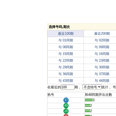
选择号码,期次
最近100期
最近200期
与 01同期
与 02同期
与 08同期
与 09同期
与 15同期
与 16同期
与 22同期
与 23同期
与 29同期
与 30同期
与 36同期
与 37同期
与 43同期
与 44同期
在最近的
期，
统计， 
热号
和48同期开出次数
37
3
49
2
28
2