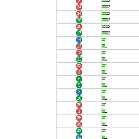
2
2
24
2
34
2
38
2
30
2
17
2
14
1
13
1
12
1
22
1
23
1
8
1
6
1
5
1
3
1
16
1
29
1
1
1
35
1
45
1
43
1
42
1