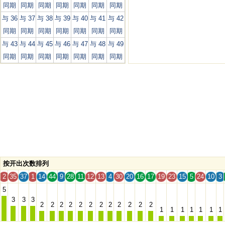
同期
同期
同期
同期
同期
同期
同期
与 36
与 37
与 38
与 39
与 40
与 41
与 42
同期
同期
同期
同期
同期
同期
同期
与 43
与 44
与 45
与 46
与 47
与 48
与 49
同期
同期
同期
同期
同期
同期
同期
按开出次数排列
2
35
37
1
14
44
9
28
11
12
13
4
30
20
16
17
19
23
15
5
24
10
3
5
3
3
3
2
2
2
2
2
2
2
2
2
2
2
2
1
1
1
1
1
1
1