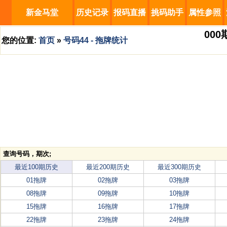
新金马堂
历史记录
报码直播
挑码助手
属性参照
000
您的位置:
首页
»
号码44 - 拖牌统计
查询号码，期次;
最近100期历史
最近200期历史
最近300期历史
01拖牌
02拖牌
03拖牌
08拖牌
09拖牌
10拖牌
15拖牌
16拖牌
17拖牌
22拖牌
23拖牌
24拖牌