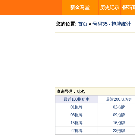
新金马堂
历史记录
报码
您的位置:
首页
»
号码35 - 拖牌统计
查询号码，期次;
最近100期历史
最近200期历史
01拖牌
02拖牌
08拖牌
09拖牌
15拖牌
16拖牌
22拖牌
23拖牌