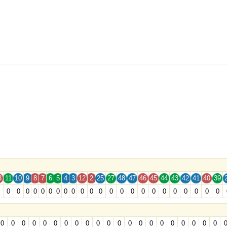
3
11
10
9
8
7
6
5
4
3
12
2
25
27
48
47
46
45
44
43
42
41
40
39
0
0
0
0
0
0
0
0
0
0
0
0
0
0
0
0
0
0
0
0
0
0
0
0
0
0
0
0
0
0
0
0
0
0
0
0
0
0
0
0
0
0
0
0