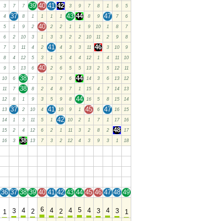
39
40
41
42
3
7
7
3
9
7
8
1
6
5
37
43
44
47
4
8
1
1
1
1
8
9
7
6
40
5
1
9
2
2
2
1
1
9
10
1
8
7
6
2
10
3
1
3
3
2
2
10
11
2
9
8
41
46
7
3
11
4
2
4
3
3
11
3
10
9
8
4
12
5
3
1
5
4
4
12
1
4
11
10
40
9
5
13
6
2
6
5
5
13
2
5
12
11
38
44
10
6
7
1
3
7
6
14
3
6
13
12
38
11
7
8
2
4
8
7
1
15
4
7
14
13
44
12
8
1
9
3
5
9
8
16
5
8
15
14
37
41
45
47
13
2
10
4
10
9
1
6
16
15
42
14
1
3
11
5
1
10
2
1
7
1
17
16
48
15
2
4
12
6
2
1
11
3
2
8
2
17
38
16
3
13
7
3
2
12
4
3
9
3
1
18
36
37
38
39
40
41
42
43
44
45
46
47
48
49
36
37
38
39
40
41
42
43
44
45
46
47
48
49
36
37
38
39
40
41
42
43
44
45
46
47
48
49
36
37
38
39
40
41
42
43
44
45
46
47
48
49
36
37
38
39
40
41
42
43
44
45
46
47
48
49
6
5
4
4
4
4
4
3
3
3
2
2
1
1