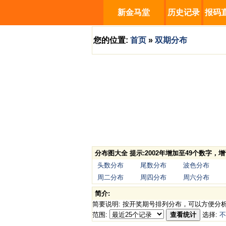
新金马堂
历史记录
报码
您的位置:
首页
»
双期分布
分布图大全 提示:2002年增加至49个数字
头数分布
尾数分布
波色分布
周二分布
周四分布
周六分布
简介:
简要说明: 按开奖期号排列分布，可以方便分
范围:
查看统计
选择:
不