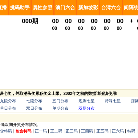
直播
挑码助手
属性参照
澳门六合
新加坡彩
台湾六合
间隔
000
期
00
00
00
00
00
00
+
00
00
00
00
00
00
，增设七奖，并取消头奖累积奖金上限。2002年之前的数据请谨慎使用!
九段分布
七段分布
五门分布
规则七星
特殊七星
摇
单日分布
双日分布
单期分布
双期分布
析逢双期开奖分布情况。
含特码
|
包含特码
|
正一码
|
正二码
|
正三码
|
正四码
|
正五码
|
正六码
|
特码
|