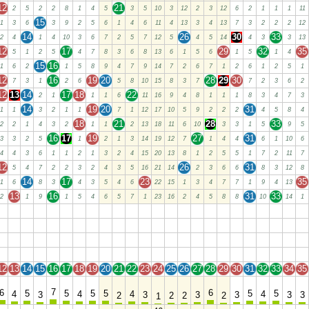
12
21
2
5
2
2
8
1
4
5
3
5
10
3
12
2
3
12
6
2
1
1
1
11
15
1
3
6
3
9
2
5
6
1
4
6
11
4
13
3
4
13
7
3
2
2
2
12
14
26
30
33
2
4
1
4
10
3
6
7
2
5
7
12
5
4
5
14
4
3
3
13
12
17
29
32
35
5
1
2
5
4
7
8
3
6
8
13
6
1
5
6
1
5
1
4
15
16
1
6
2
1
5
8
9
4
7
9
14
7
2
6
7
1
2
6
1
2
5
1
12
16
19
20
28
29
30
7
3
1
2
6
5
8
10
15
8
3
7
7
2
3
6
2
12
13
14
17
18
22
2
1
1
1
6
11
16
9
4
8
1
1
1
8
3
4
7
3
14
19
20
31
1
1
3
2
1
1
7
1
12
17
10
5
9
2
2
2
4
5
8
4
18
21
28
33
2
2
1
4
3
2
1
1
2
13
18
11
6
10
3
3
1
5
9
5
16
17
19
27
31
3
3
2
5
1
2
1
3
14
19
12
7
1
4
4
6
1
10
6
4
4
3
6
1
1
2
1
3
2
4
15
20
13
8
1
2
5
5
1
7
2
11
7
12
26
31
5
4
7
2
2
3
2
4
3
5
16
21
14
2
3
6
6
8
3
12
8
14
17
23
35
1
6
8
3
4
3
5
4
6
22
15
1
3
4
7
7
1
9
4
13
13
16
31
33
2
1
9
1
5
4
6
5
7
1
23
16
2
4
5
8
8
10
14
1
12
13
14
15
16
17
18
19
20
21
22
23
24
25
26
27
28
29
30
31
32
33
34
35
12
13
14
15
16
17
18
19
20
21
22
23
24
25
26
27
28
29
30
31
32
33
34
35
12
13
14
15
16
17
18
19
20
21
22
23
24
25
26
27
28
29
30
31
32
33
34
35
12
13
14
15
16
17
18
19
20
21
22
23
24
25
26
27
28
29
30
31
32
33
34
35
12
13
14
15
16
17
18
19
20
21
22
23
24
25
26
27
28
29
30
31
32
33
34
35
7
6
6
5
5
5
5
5
5
4
4
4
4
3
3
3
3
3
3
2
2
2
2
1