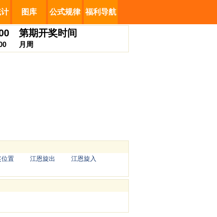
统计
图库
公式规律
福利导航
00
第
期开奖时间
00
月
周
奖位置
江恩旋出
江恩旋入