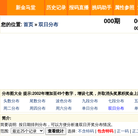
新金马堂
历史记录
报码直播
挑码助手
属性参照
000
期
0
您的位置:
首页
»
双日分布
0
分布图大全 提示:2002年增加至49个数字，增设七奖，并取消头奖累积奖金上
头数分布
尾数分布
波色分布
九段分布
七段分布
周二分布
周四分布
周六分布
单日分布
双日分布
简介:
简要说明: 按日期排列分布，可以方便分析逢双日开奖分布情况。
范围:
查看统计
选择:
不含特码
|
包含特码
|
正一码
|
正