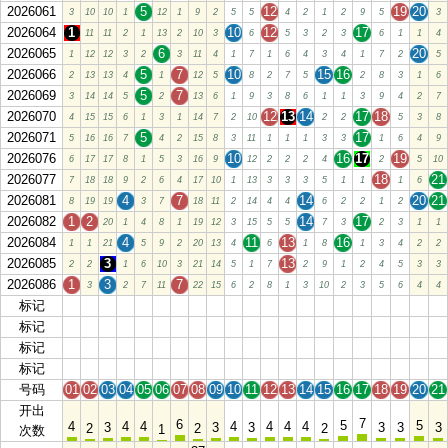
2026061
5
12
19
20
3
10
10
1
12
1
9
2
5
5
4
2
1
2
9
5
3
2026064
1
10
12
17
11
11
2
1
13
2
10
3
6
5
3
2
3
6
1
1
4
2026065
6
20
1
12
12
3
2
3
11
4
1
7
1
6
4
3
4
1
7
2
5
2026066
5
7
10
15
16
2
13
13
4
1
12
5
8
2
7
5
2
8
3
1
6
2026069
5
7
3
14
14
5
2
13
6
1
9
3
8
6
1
1
3
9
4
2
7
2026070
12
13
14
17
18
4
15
15
6
1
3
1
14
7
2
10
2
2
5
3
8
2026071
5
17
5
16
16
7
4
2
15
8
3
11
1
1
1
3
3
1
6
4
9
2026076
10
16
17
19
6
17
17
8
1
5
3
16
9
12
2
2
2
4
2
5
10
2026077
18
21
7
18
18
9
2
6
4
17
10
1
13
3
3
3
5
1
1
1
6
2026081
4
7
14
20
21
8
19
19
3
7
18
11
2
14
4
4
6
2
2
1
2
2026082
1
2
14
17
20
1
4
8
1
19
12
3
15
5
5
7
3
2
3
1
1
2026084
4
11
13
16
1
1
21
5
9
2
20
13
4
6
1
8
1
3
4
2
2
2026085
3
13
2
2
1
6
10
3
21
14
5
1
7
2
9
1
2
4
5
3
3
2026086
1
3
7
3
2
7
11
22
15
6
2
8
1
3
10
2
3
5
6
4
4
标记
01
02
03
04
05
06
07
08
09
10
11
12
13
14
15
16
17
18
19
20
21
标记
01
02
03
04
05
06
07
08
09
10
11
12
13
14
15
16
17
18
19
20
21
标记
01
02
03
04
05
06
07
08
09
10
11
12
13
14
15
16
17
18
19
20
21
标记
01
02
03
04
05
06
07
08
09
10
11
12
13
14
15
16
17
18
19
20
21
号码
01
02
03
04
05
06
07
08
09
10
11
12
13
14
15
16
17
18
19
20
21
开出
7
6
5
5
4
4
4
4
4
4
4
3
3
3
3
3
3
2
2
2
1
次数