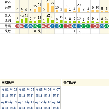
37
至今
27
21
20
16
15
10
10
未开
9
5
5
4
4
4
2
2
2
1
0
0
0
最大
22
21
19
15
15
13
11
10
10
9
9
9
9
8
8
8
8
7
7
6
5
遗漏
号码
01
02
03
04
05
06
07
08
09
10
11
12
13
14
15
16
17
18
19
20
21
头数
0
头
1
头
同期热开
热门帖子
与 01
与 02
与 03
与 04
与 05
与 06
与 07
同期
同期
同期
同期
同期
同期
同期
与 08
与 09
与 10
与 11
与 12
与 13
与 14
同期
同期
同期
同期
同期
同期
同期