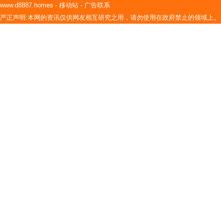
www.d8887.homes
-
移动站
-
广告联系
严正声明:本网的资讯仅供网友相互研究之用，请勿使用在政府禁止的领域上。