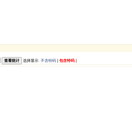
查看统计
选择显示:
不含特码
|
包含特码
|