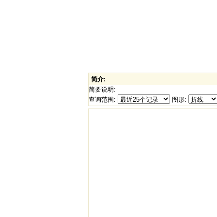
简介:
简要说明:
查询范围:
图形: