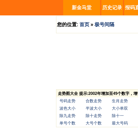
新金马堂
历史记录
报码
您的位置:
首页
»
极号间隔
走势图大全 提示:2002年增加至49个数字
号码走势
合数走势
生肖走势
波色大小
半波大小
大小单双
除九走势
除十走势
除十一
单号个数
大号个数
最大号码