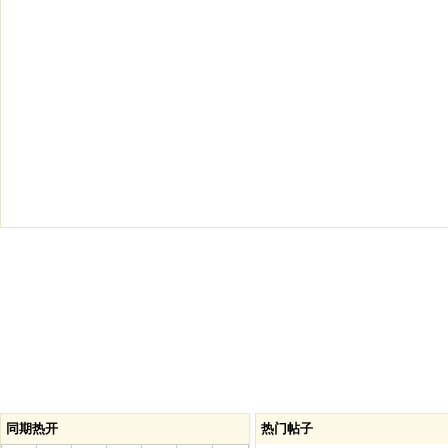
同期热开
热门帖子