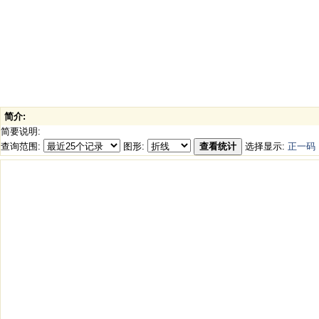
简介:
简要说明:
查询范围:
图形:
查看统计
选择显示:
正一码