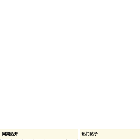
同期热开
热门帖子