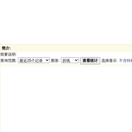
简介:
简要说明:
查询范围:
图形:
查看统计
选择显示:
不含特