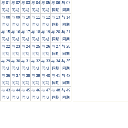
与 01
与 02
与 03
与 04
与 05
与 06
与 07
同期
同期
同期
同期
同期
同期
同期
与 08
与 09
与 10
与 11
与 12
与 13
与 14
同期
同期
同期
同期
同期
同期
同期
与 15
与 16
与 17
与 18
与 19
与 20
与 21
同期
同期
同期
同期
同期
同期
同期
与 22
与 23
与 24
与 25
与 26
与 27
与 28
同期
同期
同期
同期
同期
同期
同期
与 29
与 30
与 31
与 32
与 33
与 34
与 35
同期
同期
同期
同期
同期
同期
同期
与 36
与 37
与 38
与 39
与 40
与 41
与 42
同期
同期
同期
同期
同期
同期
同期
与 43
与 44
与 45
与 46
与 47
与 48
与 49
同期
同期
同期
同期
同期
同期
同期