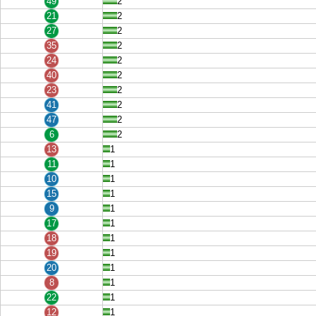
49
2
21
2
27
2
35
2
24
2
40
2
23
2
41
2
47
2
6
2
13
1
11
1
10
1
15
1
9
1
17
1
18
1
19
1
20
1
8
1
22
1
12
1