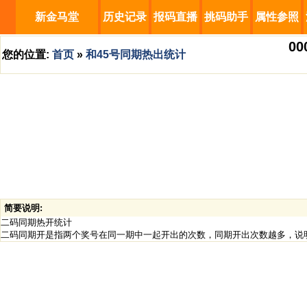
新金马堂
历史记录
报码直播
挑码助手
属性参照
00
您的位置:
首页
»
和45号同期热出统计
简要说明:
二码同期热开统计
二码同期开是指两个奖号在同一期中一起开出的次数，同期开出次数越多，说