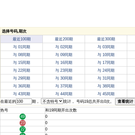
选择号码,期次
最近100期
最近200期
最近300期
与 01同期
与 02同期
与 03同期
与 08同期
与 09同期
与 10同期
与 15同期
与 16同期
与 17同期
与 22同期
与 23同期
与 24同期
与 29同期
与 30同期
与 31同期
与 36同期
与 37同期
与 38同期
与 43同期
与 44同期
与 45同期
在最近的
期，
统计， 号码19总共开出0次。
查看统计
热号
和19同期开出次数
49
0
23
0
22
0