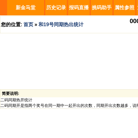
新金马堂
历史记录
报码直播
挑码助手
属性参照
00
您的位置:
首页
»
和19号同期热出统计
简要说明:
二码同期热开统计
二码同期开是指两个奖号在同一期中一起开出的次数，同期开出次数越多，说