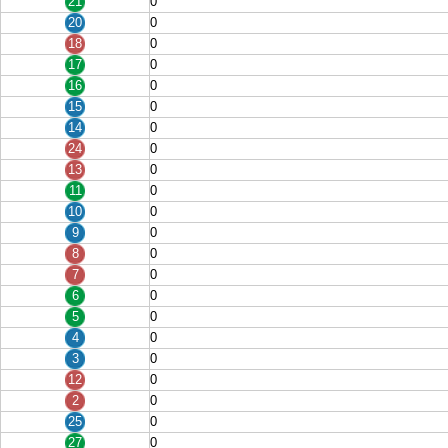
21
0
20
0
18
0
17
0
16
0
15
0
14
0
24
0
13
0
11
0
10
0
9
0
8
0
7
0
6
0
5
0
4
0
3
0
12
0
2
0
25
0
27
0