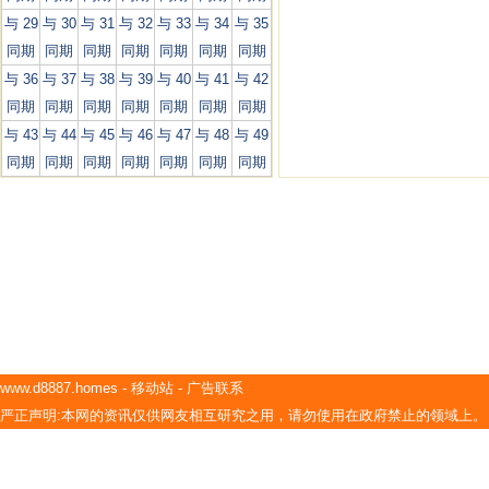
与 29
与 30
与 31
与 32
与 33
与 34
与 35
同期
同期
同期
同期
同期
同期
同期
与 36
与 37
与 38
与 39
与 40
与 41
与 42
同期
同期
同期
同期
同期
同期
同期
与 43
与 44
与 45
与 46
与 47
与 48
与 49
同期
同期
同期
同期
同期
同期
同期
www.d8887.homes
-
移动站
-
广告联系
严正声明:本网的资讯仅供网友相互研究之用，请勿使用在政府禁止的领域上。