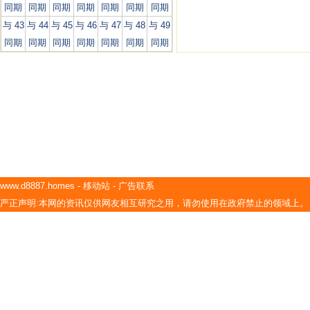
同期
同期
同期
同期
同期
同期
同期
与 43
与 44
与 45
与 46
与 47
与 48
与 49
同期
同期
同期
同期
同期
同期
同期
www.d8887.homes
-
移动站
-
广告联系
严正声明:本网的资讯仅供网友相互研究之用，请勿使用在政府禁止的领域上。