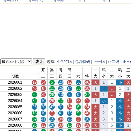
统计
选择:
不含特码
|
包含特码
|
正一码
|
正二码
|
正三
开
奖
号
码
一
码
二
码
三
期数
一
二
三
四
五
六
特
大
小
大
小
大
2026061
19
34
5
20
12
36
46
1
1
大
小
大
2026062
40
8
11
26
14
33
30
1
1
1
小
大
2026063
6
29
28
10
3
9
27
1
2
大
大
大
2026064
32
10
29
17
12
35
1
1
1
小
小
大
2026065
26
20
47
31
34
6
24
1
2
大
小
大
2026066
16
10
7
41
15
5
46
2
3
大
小
大
2026067
39
41
15
34
25
2
10
3
4
大
小
大
2026068
28
12
20
30
16
19
29
4
5
1
大
小