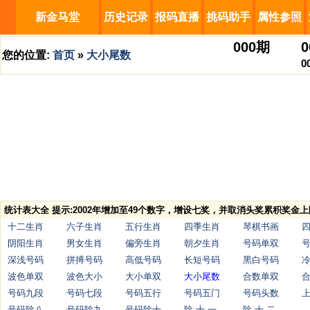
新金马堂
历史记录
报码直播
挑码助手
属性参照
000
期
0
您的位置:
首页
»
大小尾数
0
统计表大全 提示:2002年增加至49个数字，增设七奖，并取消头奖累积奖金上
十二生肖
六子生肖
五行生肖
四季生肖
琴棋书画
阴阳生肖
男女生肖
偏旁生肖
朝夕生肖
号码单双
深浅号码
拼搏号码
高低号码
长短号码
黑白号码
波色单双
波色大小
大小单双
大小尾数
合数单双
号码九段
号码七段
号码五行
号码五门
号码头数
号码除八
号码除九
号码除十
除 十 一
除 十 二