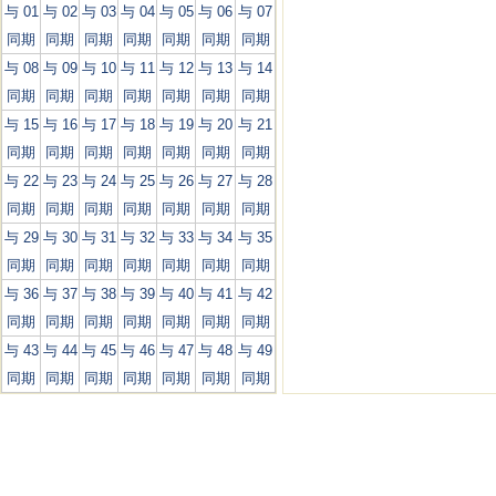
与 01
与 02
与 03
与 04
与 05
与 06
与 07
同期
同期
同期
同期
同期
同期
同期
与 08
与 09
与 10
与 11
与 12
与 13
与 14
同期
同期
同期
同期
同期
同期
同期
与 15
与 16
与 17
与 18
与 19
与 20
与 21
同期
同期
同期
同期
同期
同期
同期
与 22
与 23
与 24
与 25
与 26
与 27
与 28
同期
同期
同期
同期
同期
同期
同期
与 29
与 30
与 31
与 32
与 33
与 34
与 35
同期
同期
同期
同期
同期
同期
同期
与 36
与 37
与 38
与 39
与 40
与 41
与 42
同期
同期
同期
同期
同期
同期
同期
与 43
与 44
与 45
与 46
与 47
与 48
与 49
同期
同期
同期
同期
同期
同期
同期